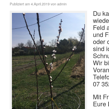
Publiziert am
4.April.2019
von
admin
Du ka
wiede
Feld 
und F
oder
sind 
Schnu
Wir b
Voran
Telef
07 35
Mit F
Eure 